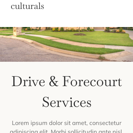
culturals
Contacta
Català
Drive & Forecourt
Services
Lorem ipsum dolor sit amet, consectetur
adipiscing elit. Morbi sollicitudin ante nisl,