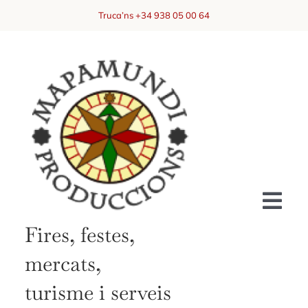
Skip
Truca’ns +34 938 05 00 64
to
content
Togg
Fires, festes,
Navi
mercats,
Inici
turisme i serveis
Ajuntaments, Consells Comarcals, Diputacions